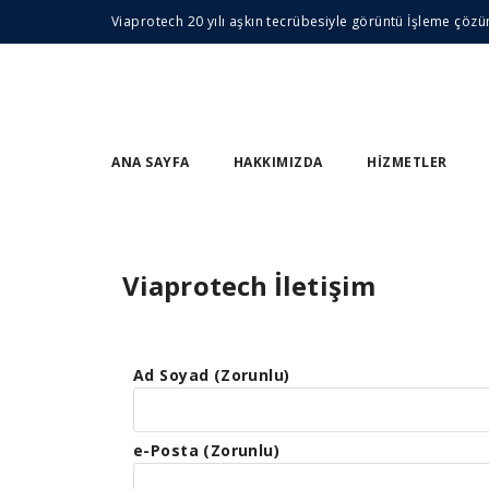
Viaprotech 20 yılı aşkın tecrübesiyle görüntü İşleme çözü
ANA SAYFA
HAKKIMIZDA
HIZMETLER
Viaprotech İletişim
Ad Soyad (Zorunlu)
e-Posta (Zorunlu)