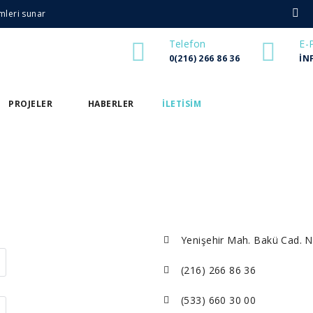
mleri sunar
Telefon
E-
0(216) 266 86 36
IN
PROJELER
HABERLER
ILETISIM
Yenişehir Mah. Bakü Cad. N
(216) 266 86 36
(533) 660 30 00