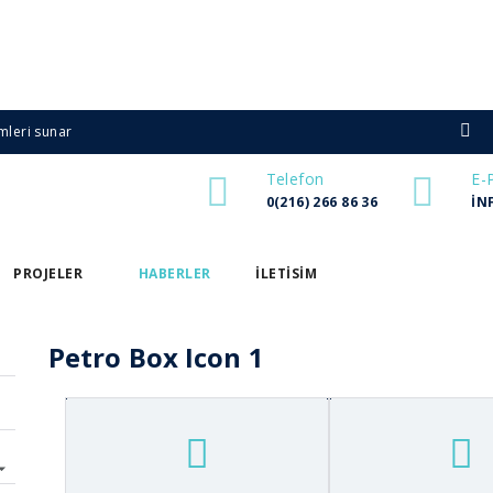
mleri sunar
Telefon
E-
0(216) 266 86 36
IN
PROJELER
HABERLER
ILETISIM
Petro Box Icon 1