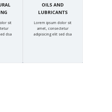
URAL
OILS AND
ING
LUBRICANTS
lor sit
Lorem ipsum dolor sit
tetur
amet, consectetur
 sed dsa
adipisicing elit sed dsa