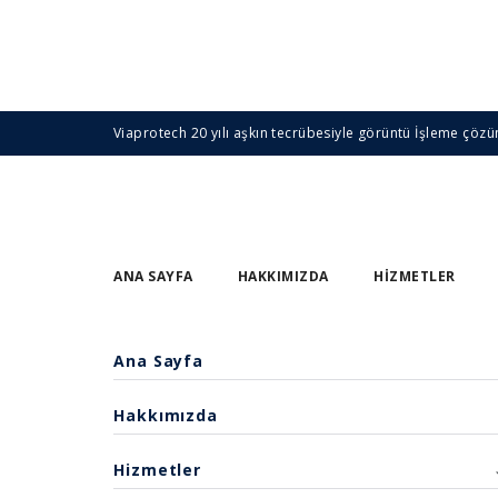
Viaprotech 20 yılı aşkın tecrübesiyle görüntü İşleme çözü
ANA SAYFA
HAKKIMIZDA
HIZMETLER
Ana Sayfa
Hakkımızda
Hizmetler