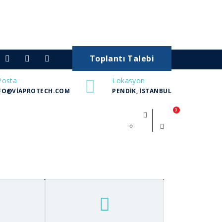
Toplantı Talebi
Posta
Lokasyon
FO@VIAPROTECH.COM
PENDIK, İSTANBUL
0