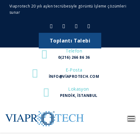
Viaprotech 20 yılı aşkın tecrübesiyle görüntü İşleme çözümleri
sunar
Toplantı Talebi
Telefon
0(216) 266 86 36
E-Posta
INFO@VIAPROTECH.COM
Lokasyon
PENDIK, İSTANBUL