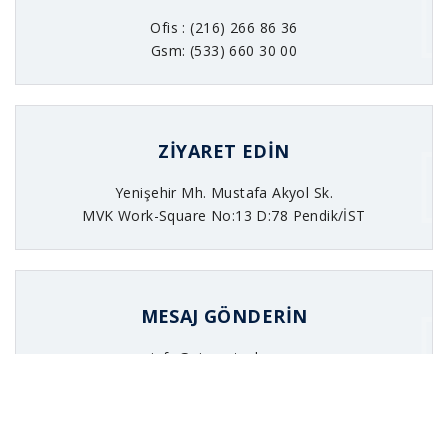
Ofis : (216) 266 86 36
Gsm: (533) 660 30 00
ZIYARET EDIN
Yenişehir Mh. Mustafa Akyol Sk.
MVK Work-Square No:13 D:78 Pendik/İST
MESAJ GÖNDERIN
info@viaprotech.com