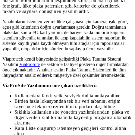
plakanın koordinatlarının tespitinden sonra, bu alan içinde ki
fotoğrafı, ülke plaka paternleri gibi kriterler de gözetilerek
rakam ve sayılara dönüştüren yazılımlardır.
Yazılımların istenilen verimlilikte çalışması için kamera, ışık, görüş
açısı gibi kriterlerin doğru ayarlanması gerekir. Doğru tanımlanan
plakadan sonra I/O kart yardımı ile bariyer yada motorlu kapıları
istenilen güvenlik tanımları ile açıp kapatabilir, sistem raporları ile
sisteme kayıtlı yada kaydı olmayan tüm araçlar için raporlamalar
yapabilir, otoparklar için süreleri hesaplayıp ücret yazabilir.
Viaprotech kendi bünyesinde geliştirdiği Plaka Tanıma Sistemi
Yazılımı
ViaProSite
ile sektörde faaliyet gösteren diğer firmalardan
önce çıkmaktadır. Anahtar teslim Plaka Tanıma Sistemleri ile tüm
ihtiyaçların analiz edilerek müşteriye özel çözümler üretmektedir.
ViaProSite Yazılımının öne çıkan özellikleri:
Kullanıcılara farklı yetki seviyelerini tanımlayabilme
Birden fazla lokasyondan tek bir veri tabanını erişim
sayesinde tek merkezden tüm raporları ulaşabilme
Sıklıkla kullanılan site yönetim yazılımlarından, plaka ve
diğer verileri xml formatında kaydedip programa otomatik
aktarma
Kara Liste oluşturup istenmeyen geçişleri kontrol altına
alma