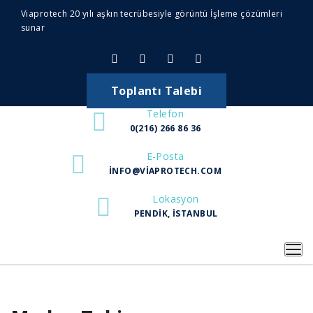
Viaprotech 20 yılı aşkın tecrübesiyle görüntü İşleme çözümleri
sunar
Toplantı Talebi
Telefon
0(216) 266 86 36
E-Posta
INFO@VIAPROTECH.COM
Lokasyon
PENDIK, İSTANBUL