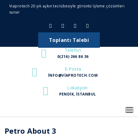
Viaprotech 20 yılı aşkın tecrübesiyle görüntü İşleme çözümleri
sunar
Toplantı Talebi
Telefon
0(216) 266 86 36
E-Posta
INFO@VIAPROTECH.COM
Lokasyon
PENDIK, İSTANBUL
Petro About 3