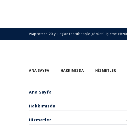
Viaprotech 20 yılı aşkın tecrübesiyle görüntü İşleme çözü
ANA SAYFA
HAKKIMIZDA
HIZMETLER
Ana Sayfa
Hakkımızda
Hizmetler