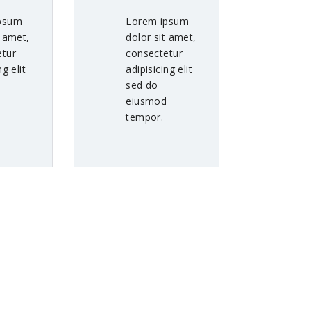
psum
Lorem ipsum
t amet,
dolor sit amet,
etur
consectetur
ng elit
adipisicing elit
sed do
d
eiusmod
tempor.