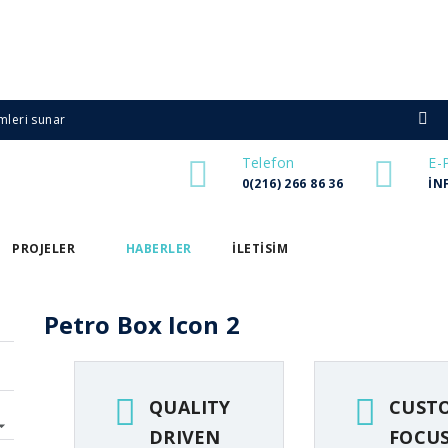
mleri sunar
Telefon
E-
0(216) 266 86 36
IN
PROJELER
HABERLER
ILETISIM
Petro Box Icon 2
QUALITY
CUST
DRIVEN
FOCU