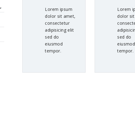
Lorem ipsum
Lorem i
dolor sit amet,
dolor si
consectetur
consect
adipisicing elit
adipisici
sed do
sed do
eiusmod
eiusmo
tempor.
tempor.