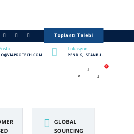
Toplantı Talebi
Posta
Lokasyon
FO@VIAPROTECH.COM
PENDIK, İSTANBUL
0
OMER
GLOBAL
SED
SOURCING