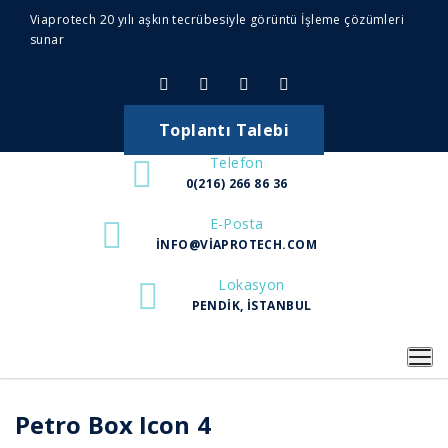
Viaprotech 20 yılı aşkın tecrübesiyle görüntü İşleme çözümleri
sunar
Toplantı Talebi
Telefon
0(216) 266 86 36
E-Posta
INFO@VIAPROTECH.COM
Lokasyon
PENDIK, İSTANBUL
Petro Box Icon 4