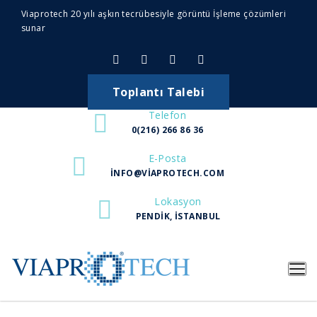
Viaprotech 20 yılı aşkın tecrübesiyle görüntü İşleme çözümleri
sunar
Toplantı Talebi
Telefon
0(216) 266 86 36
E-Posta
INFO@VIAPROTECH.COM
Lokasyon
PENDIK, İSTANBUL