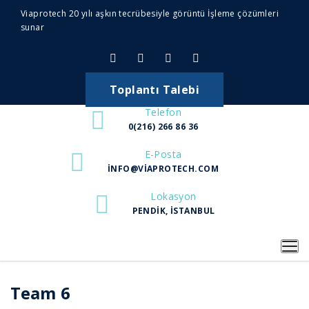
Viaprotech 20 yılı aşkın tecrübesiyle görüntü İşleme çözümleri
sunar
Toplantı Talebi
Telefon
0(216) 266 86 36
E-Posta
INFO@VIAPROTECH.COM
Lokasyon
PENDIK, İSTANBUL
Team 6