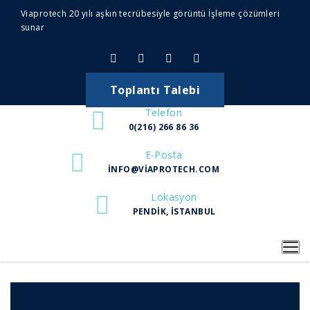
Viaprotech 20 yılı aşkın tecrübesiyle görüntü İşleme çözümleri
sunar
Toplantı Talebi
Telefon
0(216) 266 86 36
E-Posta
INFO@VIAPROTECH.COM
Lokasyon
PENDIK, İSTANBUL