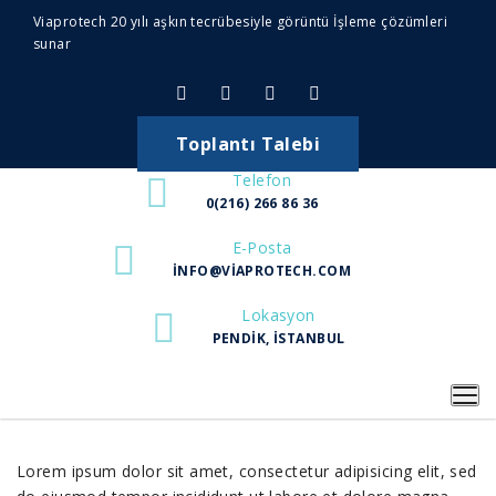
Viaprotech 20 yılı aşkın tecrübesiyle görüntü İşleme çözümleri
sunar
Toplantı Talebi
Telefon
0(216) 266 86 36
E-Posta
INFO@VIAPROTECH.COM
Lokasyon
PENDIK, İSTANBUL
Offshore
Lorem ipsum dolor sit amet, consectetur adipisicing elit, sed